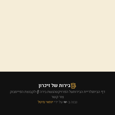
בירות של זיכרון
דף הבית
גלריית הבירות
על הפרויקט
הגשת בירה
לקבוצת הפייסבוק
צור קשר
נבנה ב-❤️ על ידי
יוחאי מיטל