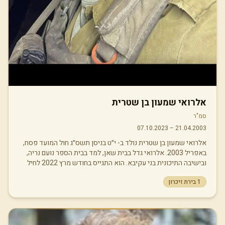
אלרואי שמעון בן שטרית
סמ"ר
07.10.2023
–
21.04.2003
אלרואי שמעון בן שטרית נולד ב- י״ט בניסן תשס״ג חול המועד פסח,
באפריל 2003. אלרואי גדל בבית שאן, למד בבית הספר נועם נריה,
ובישיבה התיכונית בני עקיבא. הוא התגייס בחודש מרץ 2022 לחיל
הגנת הגבולות ושירת בגדוד איסוף קרבי בתפקיד בלונאי. נפל בקרב
1
בירת זיכרון
במוצב נחל עוז, ב 7 באוקטובר 2023, שמחת תורה תשפ״ד. אלרואי,
היה נער חברותי וכשרוני, שקט וצנוע, אך גם בעל חלומות גדולים. הוא
ניגן על תופים וכלי מוזיקה נוספים, אהב מאד לאפות, לערוך סרטונים
ועיצוב גרפי. בזמנו הפנוי ניהל דפים של חברות גדולות במדיה
החברתית ותכנן ללמוד גרפיקה ותקשורת חזותית. אלרואי היה אהוב