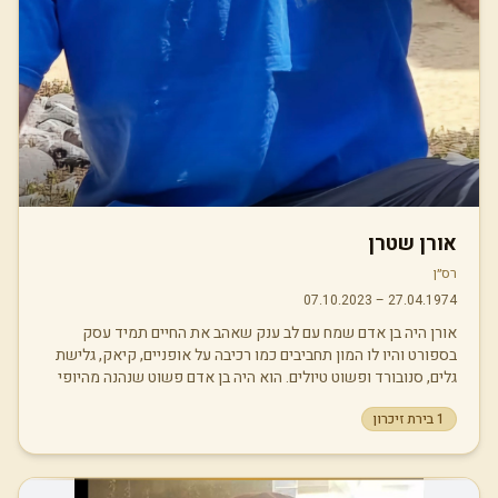
אורן שטרן
רס״ן
07.10.2023
–
27.04.1974
אורן היה בן אדם שמח עם לב ענק שאהב את החיים תמיד עסק
בספורט והיו לו המון תחביבים כמו רכיבה על אופניים, קיאק, גלישת
גלים, סנובורד ופשוט טיולים. הוא היה בן אדם פשוט שנהנה מהיופי
של הטבע. והוא היה הדוד הכי הכי טוב בעולם!
1
בירת זיכרון