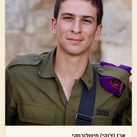
ארז (צ'וקי) מישלובסקי