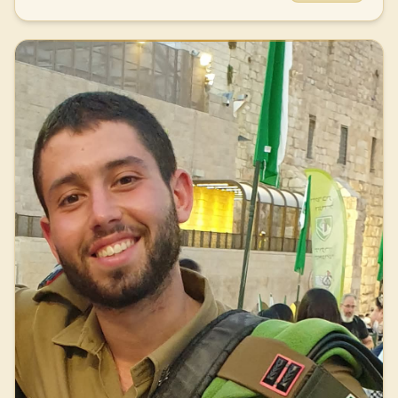
כבישי ישראל כאשר עשה את מה שאהב יותר מכל, לבחון אופנוע
והתנדב ראשון לכל משימה, לקח על עצמו גם תפקידים פחות
חדש.
סימפטיים, כמו ניקיון השירותים או תחזוק המחסן של הפלוגה, ועשה
זאת בשמחה גדולה. חבריו ומפקדיו מספרים שהיה אדם ולוחם
שאפשר לסמוך עליו, איש שיחה וחבר אמיתי, הרוח החיה של הצוות,
שבכל ערב שבת הקפיד לומר דברי תורה ולחבר את חבריו לצוות
למורשת ישראל. גלעד, כשמו כן הוא, הביא עמו תמיד שמחה
מתפרצת. אדם שכולו לב ואור, חבקן ומלא ברגש. לכל מקום הגיע עם
חיוך גדול ולב פתוח, התנהל בפשטות ובישירות, ללא מחיצות או
מסכות, וכך הצליח לכבוש לבבות, להפיל חומות ולהתחבר בן רגע עם
אנשים מכל הסוגים. תמיד אמר: "אם תדבר מהלב, אנשים ידברו אליך
מהלב". הוא ידע לתת המון אהבה, וקיבל אותה בחזרה. מכריו הרבים
העידו ששיתפו אותו בדברים שלא סיפרו לאף אחד אחר, ורבים מהם
הרגישו שהיה החבר הטוב ביותר שלהם. קריאה הייתה אחד התחביבים
הגדולים שלו, והחדר שלו היה תמיד עמוס בספרים. בנוסף, אהב
עבודת כפיים ועבודת אדמה, ונהנה מאוד לעבוד בגינון ובחקלאות.
הוא דבק במטרותיו, אף פעם לא ויתר לעצמו, וכשרצה משהו, גם אם
הדבר היה כרוך באתגר גדול – ידע לגייס כוחות אדירים ולהשיג אותו.
הוא תכנן להתנדב באתיופיה אחרי השחרור ולאחר מכן ללמוד
אדריכלות נוף. אימו, אדריכלית בעצמה, הופתעה מבחירת המקצוע
כיוון שהוא מצריך לימודי מתמטיקה, תחום שגלעד פחות התחבר
אליו. כשהביעה מולו את פליאתה, אמר לה: "נסתדר. אני צריך להבין
את האדמה". בשבת כ"ב בתשרי, שמחת תורה תשפ"ד, 7 באוקטובר