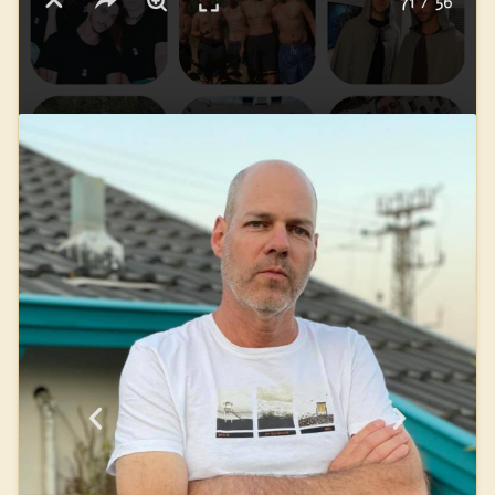
חדשים לענף ושימש דמות מופת לחניכיו. ברק סיים לימודי הנדסאי
מים, עבד כשנתיים בתחום ולאחר מכן הקים עסק עצמאי כקבלן
שיפוצי בתים שהתחיל לצמוח ולנסוק בשל מקצועיותו, אמינותו
והסבלנות שהייתה לו לכל לקוחותיו. בשנת 2012, נישא ברק לדנה
פאר, הם הקימו משפחה ועברו להתגורר בגבעת שמואל. ברק היה בעל
ואב מסור, דואג, מטפל ותומך בילדיו יובל, עמית ודור. בן זוג מפרגן
ואוהב, החצי השני של דנה. ברק ודנה תכננו לבנות את ביתם בקיבוץ
גינוסר ולשוב אל נוף ילדותו ונעוריו של ברק. ברק נרצח נפצע באורח
אנוש ב- 7.4.22 בפיגוע הירי באילקה בר ברח' דיזינגוף בתל אביב על
ידי מחבל פלסטיני נתעב בעת שבילה עם חבריו. ברק והרופאים נלחמו
על חייו, ולאחר כיממה נפטר ב- 8.4.22. ונקבר בקיבוץ גינוסר. ברק
היה אדם מדהים עם אישיות מיוחדת, בעל חיוך כובש, עיניים צוחקות
ולב רחב, בשקט ובצניעות הצליח לגעת בכל מי שפגש. הוא היה החבר
הכי טוב שאפשר לבקש, בן ואח שהיה גאוות המשפחה.