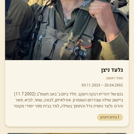
גלעד ניצן
סמל ראשון
03.11.2023
–
20.04.2002
בנם של יהודית רבקה ויעקב. נולד ביום ב' באב תשס"ב (11.7.2002)
ביישוב שילה שבדרום השומרון. אח לאיתן, לבונה, שחר, לביא, פאר
והדס. גלעד נחמיה גדל והתחנך בשילה, למד בבית ספר יסודי מקומי
ובישיבה התיכונית "צביה" שבדימונה. ילד שמח, שובב ומתוק, שחיוך
1
בירת זיכרון
גדול וכובש מעטר תמיד את פניו. הוא היה חניך בתנועת הנוער "בני
עקיבא" ולאחר מכן שימש כמדריך בתנועה במשך שלוש שנים.
כמדריך טבע מונח חדש בתנועה: "מדריך נצח". אמר לחניכיו שאינו