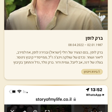
ברק לופן
08.04.2022
–
02.01.1987
ברק לופן , בנם הצעיר של רולי (ישראל) ובהירה לופן, אח למירב,
ליאור ושחר. נכדם של שולקה וינצ'ה ז"ל, ממייסדיי קיבוץ גינוסר.
בעלה של דנה, אב ליובל, עמית ודור. ברק נולד, גדל והתחנך בקיבוץ
גינוסר, מגיל צעיר החל לעסוק בספורט, השתייך למועדון הקייאקים
1
בירת זיכרון
של עמק הירדן והפך לחותר קיאקים מקצועי. היה חבר בסגל
האולימפי, זכה בתחרויות רבות בארץ ובעולם. בשנת 2006 זכה
במדליית ארד בקיאק זוגי למרחק 200 מטר באליפות אירופה. בשנים
האחרונות התרכז ברק באימון קיאקים וחינך את דור העתיד במרכז
"דניאל" בת"א, בין השנים 2016-2019, אימן את הנבחרת
הפאראלימפית של ישראל. בשנת 2022 סיים בהצלחה את הקורס
הבכיר ביותר לאימון בספורט הישראלי ה- "פודיום". כמאמן חיפש
ברק דרכים חדשות לקדם את חניכיו, השקיע רבות באיתור ספורטאים