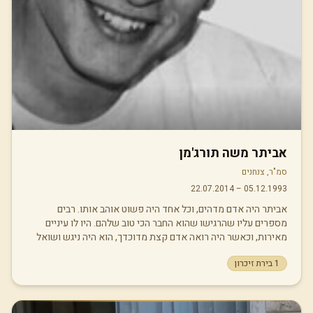
אביתר משה תורג'מן
סמ"ר, צנחנים
22.07.2014
–
05.12.1993
אביתר היה אדם מדהים, וכל אחד היה פשוט אוהב אותו. רבים
מספרים עליו שהרגישו שהוא החבר הכי טוב שלהם. היו לו עיניים
מאירות, וכאשר היה רואה אדם קצת מדוכדך, הוא היה ניגש ושואל
במאור פנים, והיה מרפא לבבות. הוא היה מאוד אהוב, אך הוא היה
1
בירת זיכרון
דעתן ולא התפשר על האמת שלו, ולפעמים הדיון היה מתלהט. אך
תמיד ידעת כי הוא ממשיך לאהוב אותך, לא משנה כמה תהיה רחוק
מדעותיו. הוא היה נכנס לכל אחד ללב. היה בו סט ושילוב נדיר של
תכונות.