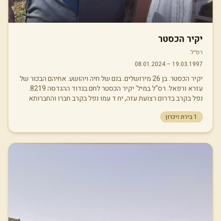
יקיר הכסטר
רס״ל
08.01.2024
–
19.03.1997
יקיר הכסטר. בן 26 מירושלים. בנם של חיה ויהושע. אחיהם הבכור של
עזרא ורפאל. רס"ל במיל' יקיר הכסטר לחם בגדוד ההנדסה 8219.
נפל בקרב בדרום רצועת עזה, יח ד עמו נפל בקרב חברו והחברותא
שלו, רס"ל במיל' דוד שוורץ. יקיר למד בתיכון 'חורב' שבירושלים.
1
בירת זיכרון
לאחר מכן המשיך לישיבת 'הר עציון', והתגייס במסלול הסדר לחיל
ההנדסה, גדוד 605, בו שירת כמ"כ. היתה ליקיר אישיות עשירה
ומגוונת. הוא למד גמרא, ולצד זאת עבד כבריסטה וברמן ב'נוקטורנו'
בירושלים. יקיר למד אדריכלות, תחום ששילב את יכולותיו יוצאות
הדופן במדעים ובמתמטיקה עם כשרונו האמנותי. הוא עמד לקראת
תחילת שנת הלימודים השלישית שלו באוניברסיטת אריאל. אחד
המאפיינים הבולטים של יקיר היה החיוך הכובש שלא ירד מהפנים.
אדם עם לב מזהב שידע להקשיב ובאמת לראות את האחר. תמיד היה
ער לסביבה, ובכל סיטואציה חיפש איפה הוא יכול לתרום ולעזור. הוא
חי בקצב מהיר, נחוש לנצל כל רגע בחיים ולא לבזבז זמן. תכנן כל דקה
ומילא אותה בדברים שהיו חשובים לו, והספיק הרבה בחייו הקצרים.