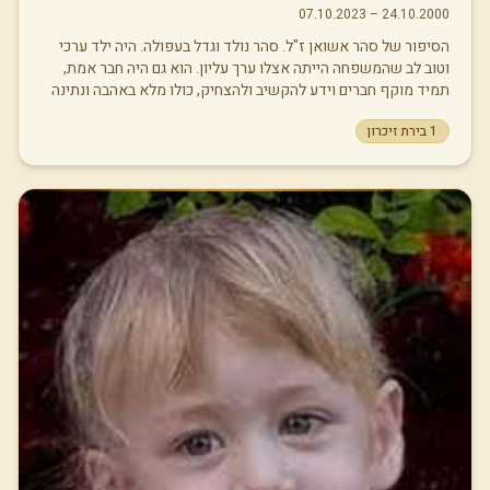
07.10.2023
–
24.10.2000
הסיפור של סהר אשואן ז"ל. סהר נולד וגדל בעפולה. היה ילד ערכי
וטוב לב שהמשפחה הייתה אצלו ערך עליון. הוא גם היה חבר אמת,
תמיד מוקף חברים וידע להקשיב ולהצחיק, כולו מלא באהבה ונתינה
לזולת. סהר אהב את המדינה ושירת כלוחם בהנדסה קרבית. החלום
1
בירת זיכרון
שלו היה להיות מעצב גרפי ולכן הלך ללמוד עיצוב טכנולוגי. בשבת
ה-7 באוקטובר סהר היה במסיבת הנובה ברעים יחד עם 2 חברים.
בשעה 8:50 בבוקר בזמן מתקפת הטרור סהר עוד שלח הודעה
למשפחה: "הכל טוב, זה תכף ייגמר ונעוף מפה". מה שהוא לא סיפר
להם זה שברגעי האימה האלה הוא בחר להישאר בשטח המסיבה
ולעזור לאלה שנפצעו מרימונים ומירי במקום לברוח משם. במשך
שבוע שלם הוא הוגדר כנעדר עד שגופתו זוהתה. סהר נרצח כשהוא
בן 22, חיים שלמים שהגיעו לסופם באופן אכזרי. אובדן גדול. סהר
סיים את חייו כשהוא עוזר לאחרים ונותן מעצמו למען הזולת, ואין
דבר שיותר אופייני לו מכך.