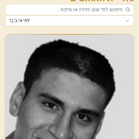
לפי א׳-ב׳