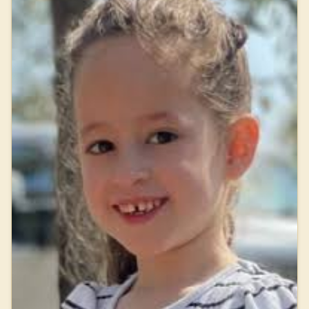
על חבריו ומשפחתו, וכינויו היה אלקוקי. בן 20 היה בנופלו והותיר
אחריו הורים ושלוש אחיות. יהי זכרו ברוך.