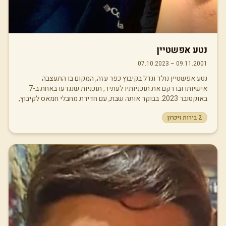
נטע אפשטיין
07.10.2023
–
09.11.2001
נטע אפשטיין נולד וגדל בקיבוץ כפר עזה, המקום בו התעצבה
אישיותו ובו רקם את תוכניותיו לעתיד, תוכניות שנגדעו באחת ב-7
באוקטובר 2023. בבוקר אותה שבת, עם חדירת מחבלי חמאס לקיבוץ,
שהו נטע וארוסתו אירן, עמה תכנן להתחתן, בממ"ד ביתם שבשכונת
2
בירות זיכרון
"דור צעיר". כאשר המחבלים פרצו לדירה והשליכו רימונים לתוך
החדר, קיבל נטע החלטה מודעת של גבורה עילאית: בשבריר שני, ללא
היסוס, הוא זינק על הרימון, ספג את הפיצוץ בגופו, והקריב את חייו
כדי להציל את חייה של אירן אהובתו. מגיל צעיר בלט נטע בנוכחותו
הספורטיבית והחברתית. הוא עמד בין הקורות כשוער בקבוצות
הנערים והנוער של מועדון הכדורגל הפועל באר שבע, וכן הגן על
שערה של קבוצת "שועלי הכפר" המקומית. נטע היה תמיד עטוף
חברים, אקטיביסט מטבעו ואדם שלא יכול היה לעמוד מנגד נוכח
מציאות מורכבת. הוא ניחן ברגישות חברתית יוצאת דופן, ראה תמיד
את האנשים "השקופים" והמוחלשים בחברה, ופעל מתוך מחויבות
עמוקה לשילובם, עשייה שהחלה עוד בהיותו נער, עת חנך וליווה