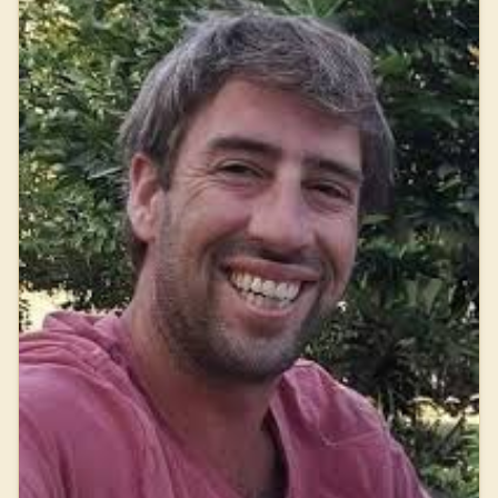
ולחם בגבורה במשך ימים ארוכים. גם במהלך הלחימה, ניצל את רגעי
ההפוגה כדי לקרוא, ותמונה שלו יושב על האדמה עם אפוד וקסדה
וקורא ספר, התפרסמה ברשתות החברתיות. ביום שישי, 3.11.2023,
יצא ככוח ראשון עם מפקד הפלוגה ושני לוחמים נוספים, על מנת
לבדוק בניין שזיהו בו תנועות חשודות. ברגע שהתקרבו למבנה,
נפתחה עליהם אש כבדה ואחד הלוחמים נפצע. גלעד וחבריו לכוח לא
נרתעו, השיבו אש וחתרו למגע. במהלך הקרב, גלעד נהרג ואיתו נהרגו
מפקד הפלוגה ולוחם נוסף. סמל גלעד נחמיה ניצן נפל בקרב ביום י"ט
בחשוון תשפ"ד (3.11.2023). בן עשרים ואחת בנופלו. הובא למנוחות
בבית העלמין בשילה. הותיר אחריו הורים ושישה אחים ואחיות. לאחר
נפילתו הועלה לדרגת סמל ראשון. אימו, יהודית, ספדה לו: "השם,
נתת בו נשמה גדולה, איזו נשמה, כמה למדנו ממנו. על אהבה לכל סוג
של אדם, על חברות – כמה חברים יש לו, מכל סוג. על עמל ושאיפות,
לא לוותר לעצמך... כמה אנרגיות של אהבה לאדם, להשם, לטבע...
"כמה צחוק ושמחה ושטות והצגות ומשחק וחיבור למשפחתיות
ולבית. לקבל ממנו טלפון כשהוא חוזר מהצבא, עוד מהדרך: 'אימוש,
צריך משהו מהמכולת?'... השם, נתת לנו מתנה נפלאה, אבל למה כל
כך קצרה?... יש לגלעדוש עוד כל כך הרבה מה לעשות בעולם, כל כך
הרבה עצבות יש לגרש, כל כך הרבה אהבה יש עוד לפזר..." שחר,
אחותו הגדולה, ספדה לו: "אתה אח קטן-גדול שלי. קטן מספיק
בשביל להיות מסונג'ר, כדי לשמוע חפירות אינסופיות וכדי שאני
תמיד אתנשא עליך, אבל גם תמיד גדול, מגונן, תמיד מחבק, תמיד
מתייצב, וכשמשהו רע קורה, אתה תמיד שם. כשבאו להודיע לנו,