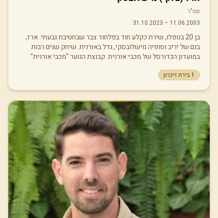
סמ"ר
31.10.2023
–
11.06.2003
בן 20 בנופלו, שירת כקלע חוד בפלחוד צבר שבחטיבת גבעתי. ארז,
בנם של יריב וסופיה מישלובסקי, גדל באורנית. שיחק שנים רבות
במועדון הכדורסל של מכבי אורנית. קבוצת הנוער "מכבי אורנית"
נקראת כיום "מכבי אורנית ארז". ארז היה אדם חכם מאוד שקט צנוע
1
בירת זיכרון
ועניו, שדרך תכונות אלו ראו את ההעוצמה והחוזק שבו. חבר טוב
ומכיל שתמיד ידע לתמוך בחברים ולתת להם חוזק וכוח להתמודד עם
מצבים שונים בחיים. במלחמת חרבות ברזל, ב- 31.10.2023, כחלק
מהכוח הפורץ בכניסה הקרקעית, לאחר 4 ימים של לחימה בלתי
פוסקת, טיהור שטחים, והסתערות אל עומק שטח אויב באומץ
ותעוזה, נפל ארז יחד עם 10 מחבריו ומפקדיו כתוצאה מפגיעת טיל
נ״ט בנמ״ר איתו לחמו. במכתבו האחרון לפני הכניסה הקרקעית כתב:
"אם כבר אז כבר, אם כבר לוחם, אז שיהיה בגבעתי. אם כבר להיכנס
אז בשביל המשפחה, החברים והעם".