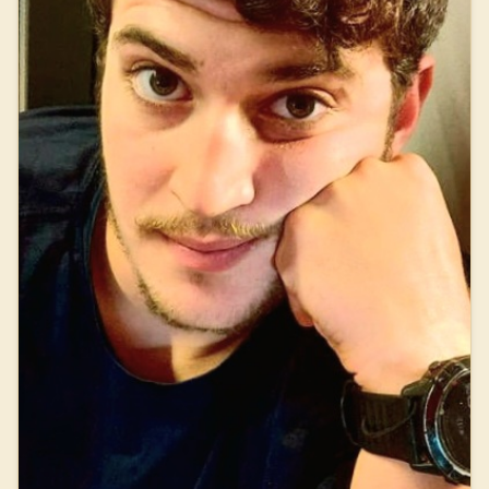
מהקורס. למרות שהוצעו לו תפקידים רבים, הוא החליט להמתין
למיוניי סיירות, מה שהביא לכך שהיה צריך להמתין במסגרת דחיית
שרות של כשלושה חודשים. במיונים נבחר להמשיך ולשרת ביחידה
מיוחדת ומסווגת בחיל השריון - מלא"ר, מלך האריות. מתן אהב מאוד
את הטנק ואת השירות ביחידה והיה גאה להשתייך אליה. הוא סיים
טירונות, קורס מקצועות וקורם מפקדי טנקים. במהלך ההכשרות
שהה מספר פעמים ברצועת עזה, במסגרת מלחמת חרבות ברזל. עם
סיום קורס המפקדים בחר לפקד על חיילים בקורס מקצועות ולהיות
"גנן", ולאחר מכן לצאת לקורס קצינים. לאחר קורס הקצינים הוצע לו
להשאר בביה"ס לשריון ולהדריך, אך הוא התעקש לקחת על עצמו
תפקיד מבצעי משמעותי, בהובלת צוות לוחמי מלא"ר בלחימה בעזה,
לימים נודע הצוות כ'צוות אברם'. כשם שנקרא מתן מימיו בתיכון. מתן
נפרד מאיתנו ב־8 בספטמבר 2025 עם כל חברי צוות אברם, גדי קוטל,
עמית רגב ואורי למד, בעת שהטנק שלהם הוצב בעמדת שמירה מחוץ
למגנן בפאתי ג'באליה שבעזה. מתן היה בן, אח, חבר ומפקד אהוב.
אדם ערכי, מסור, נחוש, צנוע, עצמתי, אוהב חיים ואם זאת בלט בשקט
הפנימי והחיצוני שלו. הוא ממשיך לחיות בלב משפחתו, חבריו וכל מי
שזכה להכירו.