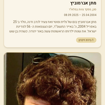
מתן אברמוביץ
סגן, מפקד צוות במלא"ר
08.09.2025
–
25.04.2004
מתן אברמוביץ בנם של גלית ומוטי ואח צעיר לנדב ודנה, נולד ב־25
באפריל 2004, ה' באייר התשס"ד, יום העצמאות ה- 56 למדינת
ישראל. את שנות ילדותו הראשונות עשה באור יהודה. כשהיה בן שש
ועלה לכיתה א', עברה המשפחה לסביון, שם גדל והתחנך עד כיתה ט'.
1
בירת זיכרון
עם המעבר לתיכון בחר ללמוד בתיכון מית"ר שבגני תקווה, ובכיתה י"א
עברה משפחתו להתגורר שם. מתן למד במגמות כימיה ומחשבים. הוא
היה בחור חכם ומוכשר, בעל מוטיבציה גבוהה ורצון עז להתקדם
ולהשתפר. בדברים שהיו חשובים לו השקיע ללא פשרות, מתוך הבנה
עמוקה שהדרך להשגת מטרותיו תלויה בו עצמו. כילד אהב מאוד
לבנות בלגו ולשחות. במהלך שנות התיכון פיתח אהבה גדולה למוזיקה
- החל ללמוד לנגן על תופים ובנה לעצמו אוסף תקליטים גדול
ומשמעותי, ופלייליסט בן מאות שירים בספוטיפיי. מתן אהב להתאמן
בחדר כושר ולרוץ, והיה מחובר לים ולטבע. בכל פעם שחזר מהצבא
נהג לקנות לעצמו תקליט חדש, ללכת לים, לצאת לפיקניק בטבע עם
שישית בירות, לנגן - ובמיוחד אהב להיפגש ולבלות עם חבריו הטובים.
מתן אהב במיוחד בירה, וחבריו מספרים כי לאחר שסיים את כוס
הבירה שלו, נהג לסיים את הכוסות של אלו מחבריו שלא סיימו את
שלהם. את שירותו הצבאי החל בקורס טיס. לאחר 10 טיסות שוחרר