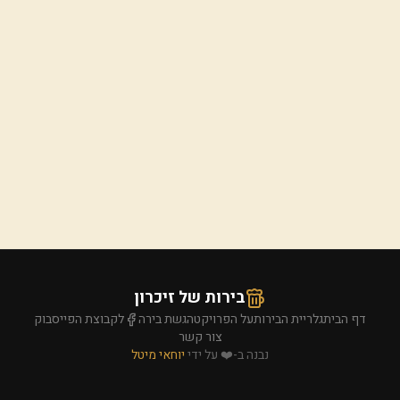
בירות של זיכרון
דף הבית
גלריית הבירות
על הפרויקט
הגשת בירה
לקבוצת הפייסבוק
צור קשר
נבנה ב-❤️ על ידי
יוחאי מיטל